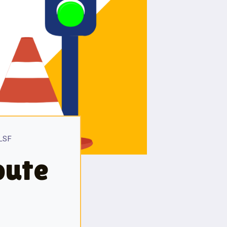
 LSF
oute